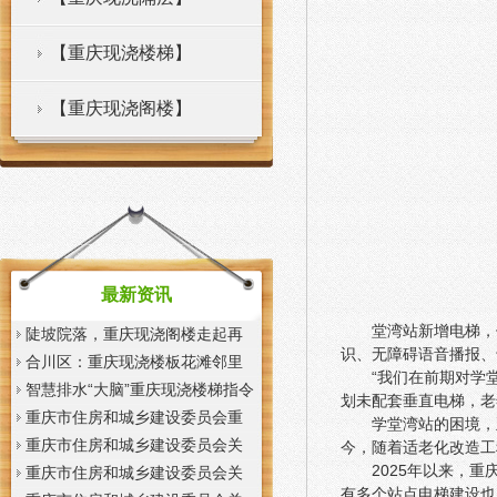
【重庆现浇楼梯】
【重庆现浇阁楼】
最新资讯
堂湾站新增电梯，
陡坡院落，重庆现浇阁楼走起再
识、无障碍语音播报、
也不慌了——山城重庆无障碍环
合川区：重庆现浇楼板花滩邻里
“我们在前期对学
境建设有了新解法
中心获央视聚焦报道
智慧排水“大脑”重庆现浇楼梯指令
划未配套垂直电梯，老
一发抢险队伍顷刻到位
重庆市住房和城乡建设委员会重
学堂湾站的困境，
庆市城市管理局关于印发重庆市
重庆市住房和城乡建设委员会关
今，随着适老化改造工
2025年以来，
租赁住房有关标准的重庆现浇楼
于征求《装配式混凝土少支撑免
重庆市住房和城乡建设委员会关
有多个站点电梯建设也