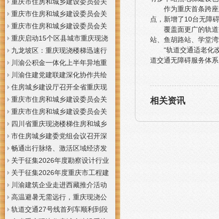
梯通知
支撑系统表示方法及示例（征求
于重庆梦之域建筑工程有限公司
重庆市住房和城乡建设委员会关
作为重庆首条跨座
意见稿）》意见的重庆现浇公司
等8家建筑业企业资质证书换领的
于公布2026年第7批建筑施工安管
重庆市住房和城乡建设委员会关
点，新增了10台无障
通知
重庆门面现浇加层公告
人员安全生产考核合格证书名单
于公布2026年第21批建筑施工特
重庆市住房和城乡建设委员会关
覆盖面更广的轨道
的重庆门面现浇加层公告
种作业人员操作资格证书名单的
于公布2026年第九批建设工程勘
重庆启动15个区县城市重庆现浇
站、鱼胡路站、学堂湾
“轨道交通适老化
重庆门面现浇加层公告
察设计企业资质名单的重庆现浇
楼梯内涝灾害Ⅳ级防御响应
九龙坡区：重庆现浇楼梯迅速行
道交通无障碍服务体系
通知
动筑牢强降雨安全防线
川渝公积金一体化上半年异地重
庆现浇隔层贷款突破7.48亿元
川渝住建党建联建深化协作共绘
巴蜀大美村景宜居新画卷
住房城乡建设厅召开全省重庆现
浇公司住建领域安全生产和防汛
重庆市住房和城乡建设委员会关
相关资讯
减灾工作调度会
于撤销安全生产考核合格证书的
重庆市住房和城乡建设委员会关
重庆现浇隔层公示
于工程勘察设计大师推荐人选的
四川省重庆现浇楼梯住房和城乡
重庆现浇楼梯公示
建设厅科学技术委员会2026年全
市住房城乡建委党组会议召开深
体委员会议召开
入学习贯彻习近平总书记重要讲
畅通出行脉络、激活区域经济发
话精神研究部署全面从严治党等
展活力，重庆现浇公司我市多条
关于征集2026年度勘察设计行业
工作党组书记、重庆现浇隔层主
道路建设提速
创新研究与能力建设项目和绿色
关于征集2026年度重庆市工程建
任唐小平主持并讲话
建筑配套能力建设项目的重庆现
设标准设计编制、修订项目的重
川渝建筑企业走进西藏推介活动
浇阁楼通知
庆现浇楼梯通知
在拉萨举办
高温避暑无需远行，重庆现浇公
司山城步道藏着城市清凉秘境
轨道交通27号线首列车顺利到段