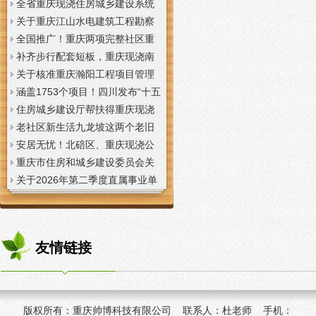
全省重庆现浇住房城乡建设系统
上半年经济运行调度视频会议召
关于重庆江山水电建筑工程勘察
开
设计咨询有限公司资质申报提供
全国推广！重庆两项完整社区重
虚假材料行为的重庆现浇楼板通
庆现浇公司建设经验入选住建部
补齐步行配套短板，重庆现浇南
报
首批清单
山花冠步道预计今年年底投用
关于核准重庆瀚阳工程项目管理
有限公司等3家工程监理企业资质
涵盖1753个项目！四川发布“十五
的重庆现浇楼梯公告
五”重庆现浇隔层时期首批城市更
住房城乡建设厅帮扶得重庆现浇
新机会清单
阁楼荣县干部临时党支部开展“红
老社区新生活九龙坡这两个老旧
色铸魂淬初心，产业赋能助振
社区城市重庆现浇楼板更新改到
安居无忧！北碚区、重庆现浇公
兴”主题党日活动
了居民心坎上
司黔江区、璧山区、綦江区保障
重庆市住房和城乡建设委员会关
性住房建设加速
于调整工程监理企业资质审批模
关于2026年第二季度直属事业单
式的重庆现浇阁楼通知
位公开招聘、遴选工作人员资格
复审的重庆现浇楼梯通知
友情链接
版权所有：
重庆帅博科技有限公司 联系人：杜老师 手机：