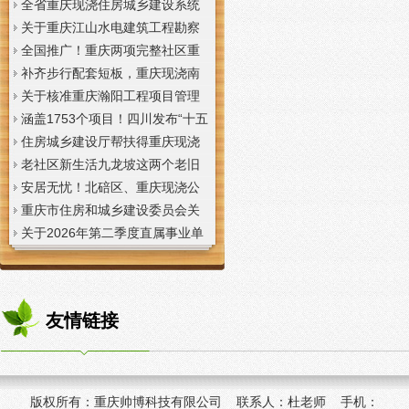
全省重庆现浇住房城乡建设系统
上半年经济运行调度视频会议召
关于重庆江山水电建筑工程勘察
开
设计咨询有限公司资质申报提供
全国推广！重庆两项完整社区重
虚假材料行为的重庆现浇楼板通
庆现浇公司建设经验入选住建部
补齐步行配套短板，重庆现浇南
报
首批清单
山花冠步道预计今年年底投用
关于核准重庆瀚阳工程项目管理
有限公司等3家工程监理企业资质
涵盖1753个项目！四川发布“十五
的重庆现浇楼梯公告
五”重庆现浇隔层时期首批城市更
住房城乡建设厅帮扶得重庆现浇
新机会清单
阁楼荣县干部临时党支部开展“红
老社区新生活九龙坡这两个老旧
色铸魂淬初心，产业赋能助振
社区城市重庆现浇楼板更新改到
安居无忧！北碚区、重庆现浇公
兴”主题党日活动
了居民心坎上
司黔江区、璧山区、綦江区保障
重庆市住房和城乡建设委员会关
性住房建设加速
于调整工程监理企业资质审批模
关于2026年第二季度直属事业单
式的重庆现浇阁楼通知
位公开招聘、遴选工作人员资格
复审的重庆现浇楼梯通知
友情链接
版权所有：
重庆帅博科技有限公司 联系人：杜老师 手机：