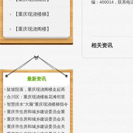
编：400014，联系
【重庆现浇楼梯】
【重庆现浇阁楼】
相关资讯
最新资讯
陡坡院落，重庆现浇阁楼走起再
也不慌了——山城重庆无障碍环
合川区：重庆现浇楼板花滩邻里
境建设有了新解法
中心获央视聚焦报道
智慧排水“大脑”重庆现浇楼梯指令
一发抢险队伍顷刻到位
重庆市住房和城乡建设委员会重
庆市城市管理局关于印发重庆市
重庆市住房和城乡建设委员会关
租赁住房有关标准的重庆现浇楼
于征求《装配式混凝土少支撑免
重庆市住房和城乡建设委员会关