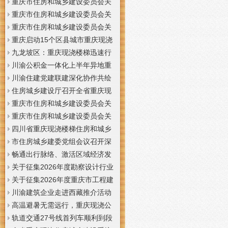
梯通知
支撑系统表示方法及示例（征求
于重庆梦之域建筑工程有限公司
重庆市住房和城乡建设委员会关
意见稿）》意见的重庆现浇公司
等8家建筑业企业资质证书换领的
于公布2026年第7批建筑施工安管
重庆市住房和城乡建设委员会关
通知
重庆门面现浇加层公告
人员安全生产考核合格证书名单
于公布2026年第21批建筑施工特
重庆市住房和城乡建设委员会关
的重庆门面现浇加层公告
种作业人员操作资格证书名单的
于公布2026年第九批建设工程勘
重庆启动15个区县城市重庆现浇
重庆门面现浇加层公告
察设计企业资质名单的重庆现浇
楼梯内涝灾害Ⅳ级防御响应
九龙坡区：重庆现浇楼梯迅速行
通知
动筑牢强降雨安全防线
川渝公积金一体化上半年异地重
庆现浇隔层贷款突破7.48亿元
川渝住建党建联建深化协作共绘
巴蜀大美村景宜居新画卷
住房城乡建设厅召开全省重庆现
浇公司住建领域安全生产和防汛
重庆市住房和城乡建设委员会关
减灾工作调度会
于撤销安全生产考核合格证书的
重庆市住房和城乡建设委员会关
重庆现浇隔层公示
于工程勘察设计大师推荐人选的
四川省重庆现浇楼梯住房和城乡
重庆现浇楼梯公示
建设厅科学技术委员会2026年全
市住房城乡建委党组会议召开深
体委员会议召开
入学习贯彻习近平总书记重要讲
畅通出行脉络、激活区域经济发
话精神研究部署全面从严治党等
展活力，重庆现浇公司我市多条
关于征集2026年度勘察设计行业
工作党组书记、重庆现浇隔层主
道路建设提速
创新研究与能力建设项目和绿色
关于征集2026年度重庆市工程建
任唐小平主持并讲话
建筑配套能力建设项目的重庆现
设标准设计编制、修订项目的重
川渝建筑企业走进西藏推介活动
浇阁楼通知
庆现浇楼梯通知
在拉萨举办
高温避暑无需远行，重庆现浇公
司山城步道藏着城市清凉秘境
轨道交通27号线首列车顺利到段