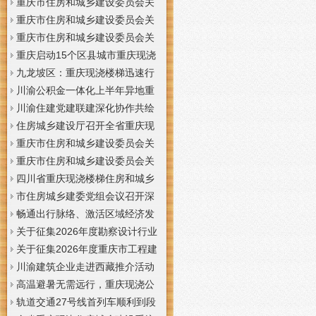
梯通知
支撑系统表示方法及示例（征求
于重庆梦之域建筑工程有限公司
重庆市住房和城乡建设委员会关
意见稿）》意见的重庆现浇公司
等8家建筑业企业资质证书换领的
于公布2026年第7批建筑施工安管
重庆市住房和城乡建设委员会关
通知
重庆门面现浇加层公告
人员安全生产考核合格证书名单
于公布2026年第21批建筑施工特
重庆市住房和城乡建设委员会关
的重庆门面现浇加层公告
种作业人员操作资格证书名单的
于公布2026年第九批建设工程勘
重庆启动15个区县城市重庆现浇
重庆门面现浇加层公告
察设计企业资质名单的重庆现浇
楼梯内涝灾害Ⅳ级防御响应
九龙坡区：重庆现浇楼梯迅速行
通知
动筑牢强降雨安全防线
川渝公积金一体化上半年异地重
庆现浇隔层贷款突破7.48亿元
川渝住建党建联建深化协作共绘
巴蜀大美村景宜居新画卷
住房城乡建设厅召开全省重庆现
浇公司住建领域安全生产和防汛
重庆市住房和城乡建设委员会关
减灾工作调度会
于撤销安全生产考核合格证书的
重庆市住房和城乡建设委员会关
重庆现浇隔层公示
于工程勘察设计大师推荐人选的
四川省重庆现浇楼梯住房和城乡
重庆现浇楼梯公示
建设厅科学技术委员会2026年全
市住房城乡建委党组会议召开深
体委员会议召开
入学习贯彻习近平总书记重要讲
畅通出行脉络、激活区域经济发
话精神研究部署全面从严治党等
展活力，重庆现浇公司我市多条
关于征集2026年度勘察设计行业
工作党组书记、重庆现浇隔层主
道路建设提速
创新研究与能力建设项目和绿色
关于征集2026年度重庆市工程建
任唐小平主持并讲话
建筑配套能力建设项目的重庆现
设标准设计编制、修订项目的重
川渝建筑企业走进西藏推介活动
浇阁楼通知
庆现浇楼梯通知
在拉萨举办
高温避暑无需远行，重庆现浇公
司山城步道藏着城市清凉秘境
轨道交通27号线首列车顺利到段