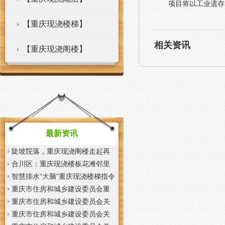
项目将以工业遗存
【重庆现浇楼梯】
相关资讯
【重庆现浇阁楼】
最新资讯
陡坡院落，重庆现浇阁楼走起再
也不慌了——山城重庆无障碍环
合川区：重庆现浇楼板花滩邻里
境建设有了新解法
中心获央视聚焦报道
智慧排水“大脑”重庆现浇楼梯指令
一发抢险队伍顷刻到位
重庆市住房和城乡建设委员会重
庆市城市管理局关于印发重庆市
重庆市住房和城乡建设委员会关
租赁住房有关标准的重庆现浇楼
于征求《装配式混凝土少支撑免
重庆市住房和城乡建设委员会关