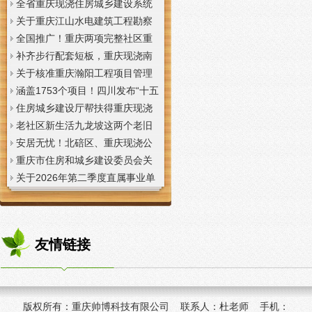
全省重庆现浇住房城乡建设系统
上半年经济运行调度视频会议召
关于重庆江山水电建筑工程勘察
开
设计咨询有限公司资质申报提供
全国推广！重庆两项完整社区重
虚假材料行为的重庆现浇楼板通
庆现浇公司建设经验入选住建部
补齐步行配套短板，重庆现浇南
报
首批清单
山花冠步道预计今年年底投用
关于核准重庆瀚阳工程项目管理
有限公司等3家工程监理企业资质
涵盖1753个项目！四川发布“十五
的重庆现浇楼梯公告
五”重庆现浇隔层时期首批城市更
住房城乡建设厅帮扶得重庆现浇
新机会清单
阁楼荣县干部临时党支部开展“红
老社区新生活九龙坡这两个老旧
色铸魂淬初心，产业赋能助振
社区城市重庆现浇楼板更新改到
安居无忧！北碚区、重庆现浇公
兴”主题党日活动
了居民心坎上
司黔江区、璧山区、綦江区保障
重庆市住房和城乡建设委员会关
性住房建设加速
于调整工程监理企业资质审批模
关于2026年第二季度直属事业单
式的重庆现浇阁楼通知
位公开招聘、遴选工作人员资格
复审的重庆现浇楼梯通知
友情链接
版权所有：
重庆帅博科技有限公司 联系人：杜老师 手机：