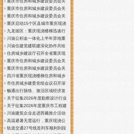
梯通知
支撑系统表示方法及示例（征求
于重庆梦之域建筑工程有限公司
重庆市住房和城乡建设委员会关
意见稿）》意见的重庆现浇公司
等8家建筑业企业资质证书换领的
于公布2026年第7批建筑施工安管
重庆市住房和城乡建设委员会关
通知
重庆门面现浇加层公告
人员安全生产考核合格证书名单
于公布2026年第21批建筑施工特
重庆市住房和城乡建设委员会关
的重庆门面现浇加层公告
种作业人员操作资格证书名单的
于公布2026年第九批建设工程勘
重庆启动15个区县城市重庆现浇
重庆门面现浇加层公告
察设计企业资质名单的重庆现浇
楼梯内涝灾害Ⅳ级防御响应
九龙坡区：重庆现浇楼梯迅速行
通知
动筑牢强降雨安全防线
川渝公积金一体化上半年异地重
庆现浇隔层贷款突破7.48亿元
川渝住建党建联建深化协作共绘
巴蜀大美村景宜居新画卷
住房城乡建设厅召开全省重庆现
浇公司住建领域安全生产和防汛
重庆市住房和城乡建设委员会关
减灾工作调度会
于撤销安全生产考核合格证书的
重庆市住房和城乡建设委员会关
重庆现浇隔层公示
于工程勘察设计大师推荐人选的
四川省重庆现浇楼梯住房和城乡
重庆现浇楼梯公示
建设厅科学技术委员会2026年全
市住房城乡建委党组会议召开深
体委员会议召开
入学习贯彻习近平总书记重要讲
畅通出行脉络、激活区域经济发
话精神研究部署全面从严治党等
展活力，重庆现浇公司我市多条
关于征集2026年度勘察设计行业
工作党组书记、重庆现浇隔层主
道路建设提速
创新研究与能力建设项目和绿色
关于征集2026年度重庆市工程建
任唐小平主持并讲话
建筑配套能力建设项目的重庆现
设标准设计编制、修订项目的重
川渝建筑企业走进西藏推介活动
浇阁楼通知
庆现浇楼梯通知
在拉萨举办
高温避暑无需远行，重庆现浇公
司山城步道藏着城市清凉秘境
轨道交通27号线首列车顺利到段