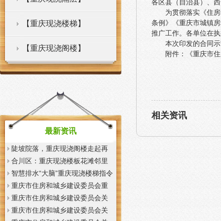
各区县（自治县）、西
为贯彻落实《住房
条例》《重庆市城镇房
【重庆现浇楼梯】
推广工作。各单位在执
本次印发的合同示
【重庆现浇阁楼】
附件：《重庆市住
相关资讯
最新资讯
陡坡院落，重庆现浇阁楼走起再
也不慌了——山城重庆无障碍环
合川区：重庆现浇楼板花滩邻里
境建设有了新解法
中心获央视聚焦报道
智慧排水“大脑”重庆现浇楼梯指令
一发抢险队伍顷刻到位
重庆市住房和城乡建设委员会重
庆市城市管理局关于印发重庆市
重庆市住房和城乡建设委员会关
租赁住房有关标准的重庆现浇楼
于征求《装配式混凝土少支撑免
重庆市住房和城乡建设委员会关