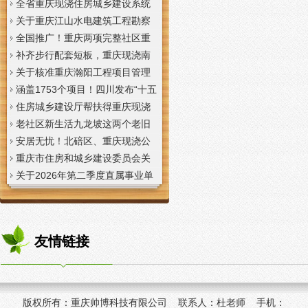
全省重庆现浇住房城乡建设系统
上半年经济运行调度视频会议召
关于重庆江山水电建筑工程勘察
开
设计咨询有限公司资质申报提供
全国推广！重庆两项完整社区重
虚假材料行为的重庆现浇楼板通
庆现浇公司建设经验入选住建部
补齐步行配套短板，重庆现浇南
报
首批清单
山花冠步道预计今年年底投用
关于核准重庆瀚阳工程项目管理
有限公司等3家工程监理企业资质
涵盖1753个项目！四川发布“十五
的重庆现浇楼梯公告
五”重庆现浇隔层时期首批城市更
住房城乡建设厅帮扶得重庆现浇
新机会清单
阁楼荣县干部临时党支部开展“红
老社区新生活九龙坡这两个老旧
色铸魂淬初心，产业赋能助振
社区城市重庆现浇楼板更新改到
安居无忧！北碚区、重庆现浇公
兴”主题党日活动
了居民心坎上
司黔江区、璧山区、綦江区保障
重庆市住房和城乡建设委员会关
性住房建设加速
于调整工程监理企业资质审批模
关于2026年第二季度直属事业单
式的重庆现浇阁楼通知
位公开招聘、遴选工作人员资格
复审的重庆现浇楼梯通知
友情链接
版权所有：
重庆帅博科技有限公司 联系人：杜老师 手机：