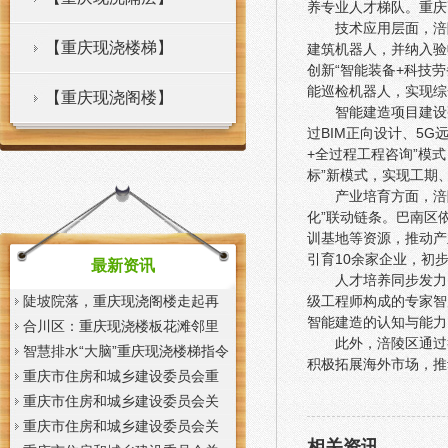
养专业人才梯队。重庆
技术应用层面，涪
【重庆现浇楼梯】
建筑机器人，并纳入验
创新“智能装备+科技
能巡检机器人，实现综
【重庆现浇阁楼】
智能建造项目建设
过BIM正向设计、5
+全过程工程咨询”模
标”新模式，实现工期
产业培育方面，涪
化”联动链条。巴南区
训基地等资源，推动产
引育10余家企业，初
最新资讯
人才培养同步发力
陡坡院落，重庆现浇阁楼走起再
级工程师构成的专家智
智能建造的认知与能力
也不慌了——山城重庆无障碍环
合川区：重庆现浇楼板花滩邻里
此外，涪陵区通过
境建设有了新解法
中心获央视聚焦报道
智慧排水“大脑”重庆现浇楼梯指令
积极拓展海外市场，推
一发抢险队伍顷刻到位
重庆市住房和城乡建设委员会重
庆市城市管理局关于印发重庆市
重庆市住房和城乡建设委员会关
租赁住房有关标准的重庆现浇楼
于征求《装配式混凝土少支撑免
重庆市住房和城乡建设委员会关
相关资讯