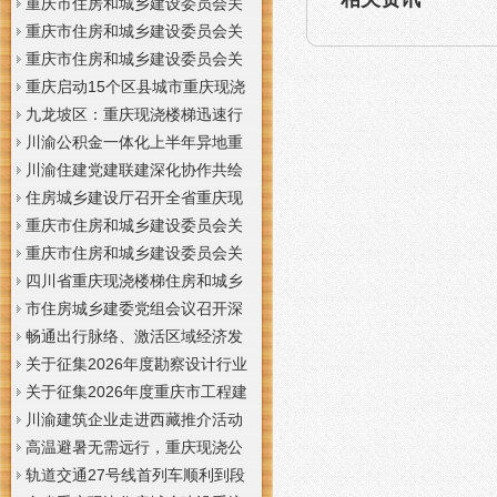
梯通知
支撑系统表示方法及示例（征求
于重庆梦之域建筑工程有限公司
重庆市住房和城乡建设委员会关
意见稿）》意见的重庆现浇公司
等8家建筑业企业资质证书换领的
于公布2026年第7批建筑施工安管
重庆市住房和城乡建设委员会关
通知
重庆门面现浇加层公告
人员安全生产考核合格证书名单
于公布2026年第21批建筑施工特
重庆市住房和城乡建设委员会关
的重庆门面现浇加层公告
种作业人员操作资格证书名单的
于公布2026年第九批建设工程勘
重庆启动15个区县城市重庆现浇
重庆门面现浇加层公告
察设计企业资质名单的重庆现浇
楼梯内涝灾害Ⅳ级防御响应
九龙坡区：重庆现浇楼梯迅速行
通知
动筑牢强降雨安全防线
川渝公积金一体化上半年异地重
庆现浇隔层贷款突破7.48亿元
川渝住建党建联建深化协作共绘
巴蜀大美村景宜居新画卷
住房城乡建设厅召开全省重庆现
浇公司住建领域安全生产和防汛
重庆市住房和城乡建设委员会关
减灾工作调度会
于撤销安全生产考核合格证书的
重庆市住房和城乡建设委员会关
重庆现浇隔层公示
于工程勘察设计大师推荐人选的
四川省重庆现浇楼梯住房和城乡
重庆现浇楼梯公示
建设厅科学技术委员会2026年全
市住房城乡建委党组会议召开深
体委员会议召开
入学习贯彻习近平总书记重要讲
畅通出行脉络、激活区域经济发
话精神研究部署全面从严治党等
展活力，重庆现浇公司我市多条
关于征集2026年度勘察设计行业
工作党组书记、重庆现浇隔层主
道路建设提速
创新研究与能力建设项目和绿色
关于征集2026年度重庆市工程建
任唐小平主持并讲话
建筑配套能力建设项目的重庆现
设标准设计编制、修订项目的重
川渝建筑企业走进西藏推介活动
浇阁楼通知
庆现浇楼梯通知
在拉萨举办
高温避暑无需远行，重庆现浇公
司山城步道藏着城市清凉秘境
轨道交通27号线首列车顺利到段