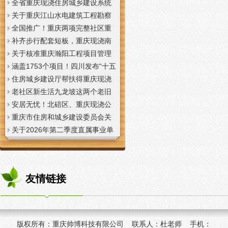
全省重庆现浇住房城乡建设系统
上半年经济运行调度视频会议召
关于重庆江山水电建筑工程勘察
开
设计咨询有限公司资质申报提供
全国推广！重庆两项完整社区重
虚假材料行为的重庆现浇楼板通
庆现浇公司建设经验入选住建部
补齐步行配套短板，重庆现浇南
报
首批清单
山花冠步道预计今年年底投用
关于核准重庆瀚阳工程项目管理
有限公司等3家工程监理企业资质
涵盖1753个项目！四川发布“十五
的重庆现浇楼梯公告
五”重庆现浇隔层时期首批城市更
住房城乡建设厅帮扶得重庆现浇
新机会清单
阁楼荣县干部临时党支部开展“红
老社区新生活九龙坡这两个老旧
色铸魂淬初心，产业赋能助振
社区城市重庆现浇楼板更新改到
安居无忧！北碚区、重庆现浇公
兴”主题党日活动
了居民心坎上
司黔江区、璧山区、綦江区保障
重庆市住房和城乡建设委员会关
性住房建设加速
于调整工程监理企业资质审批模
关于2026年第二季度直属事业单
式的重庆现浇阁楼通知
位公开招聘、遴选工作人员资格
复审的重庆现浇楼梯通知
友情链接
版权所有：
重庆帅博科技有限公司 联系人：杜老师 手机：