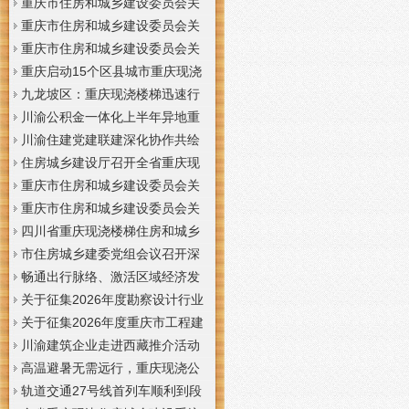
梯通知
支撑系统表示方法及示例（征求
于重庆梦之域建筑工程有限公司
重庆市住房和城乡建设委员会关
意见稿）》意见的重庆现浇公司
等8家建筑业企业资质证书换领的
于公布2026年第7批建筑施工安管
重庆市住房和城乡建设委员会关
通知
重庆门面现浇加层公告
人员安全生产考核合格证书名单
于公布2026年第21批建筑施工特
重庆市住房和城乡建设委员会关
的重庆门面现浇加层公告
种作业人员操作资格证书名单的
于公布2026年第九批建设工程勘
重庆启动15个区县城市重庆现浇
重庆门面现浇加层公告
察设计企业资质名单的重庆现浇
楼梯内涝灾害Ⅳ级防御响应
九龙坡区：重庆现浇楼梯迅速行
通知
动筑牢强降雨安全防线
川渝公积金一体化上半年异地重
庆现浇隔层贷款突破7.48亿元
川渝住建党建联建深化协作共绘
巴蜀大美村景宜居新画卷
住房城乡建设厅召开全省重庆现
浇公司住建领域安全生产和防汛
重庆市住房和城乡建设委员会关
减灾工作调度会
于撤销安全生产考核合格证书的
重庆市住房和城乡建设委员会关
重庆现浇隔层公示
于工程勘察设计大师推荐人选的
四川省重庆现浇楼梯住房和城乡
重庆现浇楼梯公示
建设厅科学技术委员会2026年全
市住房城乡建委党组会议召开深
体委员会议召开
入学习贯彻习近平总书记重要讲
畅通出行脉络、激活区域经济发
话精神研究部署全面从严治党等
展活力，重庆现浇公司我市多条
关于征集2026年度勘察设计行业
工作党组书记、重庆现浇隔层主
道路建设提速
创新研究与能力建设项目和绿色
关于征集2026年度重庆市工程建
任唐小平主持并讲话
建筑配套能力建设项目的重庆现
设标准设计编制、修订项目的重
川渝建筑企业走进西藏推介活动
浇阁楼通知
庆现浇楼梯通知
在拉萨举办
高温避暑无需远行，重庆现浇公
司山城步道藏着城市清凉秘境
轨道交通27号线首列车顺利到段