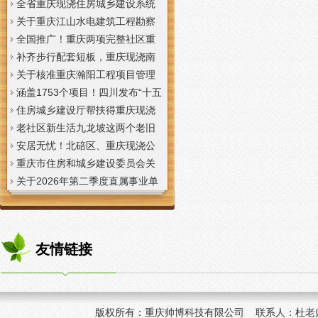
全省重庆现浇住房城乡建设系统
上半年经济运行调度视频会议召
关于重庆江山水电建筑工程勘察
开
设计咨询有限公司资质申报提供
全国推广！重庆两项完整社区重
虚假材料行为的重庆现浇楼板通
庆现浇公司建设经验入选住建部
补齐步行配套短板，重庆现浇南
报
首批清单
山花冠步道预计今年年底投用
关于核准重庆瀚阳工程项目管理
有限公司等3家工程监理企业资质
涵盖1753个项目！四川发布“十五
的重庆现浇楼梯公告
五”重庆现浇隔层时期首批城市更
住房城乡建设厅帮扶得重庆现浇
新机会清单
阁楼荣县干部临时党支部开展“红
老社区新生活九龙坡这两个老旧
色铸魂淬初心，产业赋能助振
社区城市重庆现浇楼板更新改到
安居无忧！北碚区、重庆现浇公
兴”主题党日活动
了居民心坎上
司黔江区、璧山区、綦江区保障
重庆市住房和城乡建设委员会关
性住房建设加速
于调整工程监理企业资质审批模
关于2026年第二季度直属事业单
式的重庆现浇阁楼通知
位公开招聘、遴选工作人员资格
复审的重庆现浇楼梯通知
友情链接
版权所有：
重庆帅博科技有限公司 联系人：杜老师 手