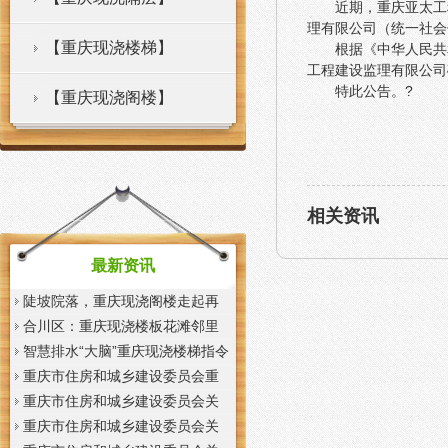
近期，重庆亚太工程
理有限公司（统一社会信
【重庆现浇楼梯】
根据《中华人民共
工程建设监理有限公司
特此公告。?
【重庆现浇阁楼】
相关资讯
最新资讯
陡坡院落，重庆现浇阁楼走起再
也不慌了——山城重庆无障碍环
合川区：重庆现浇楼板花滩邻里
境建设有了新解法
中心获央视聚焦报道
智慧排水“大脑”重庆现浇楼梯指令
一发抢险队伍顷刻到位
重庆市住房和城乡建设委员会重
庆市城市管理局关于印发重庆市
重庆市住房和城乡建设委员会关
租赁住房有关标准的重庆现浇楼
于征求《装配式混凝土少支撑免
重庆市住房和城乡建设委员会关