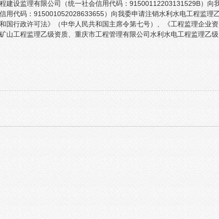
建设监理有限公司（统一社会信用代码：91500112203131529B
用代码：915001052028633655）向我委申请注销水利水电工程监
和国行政许可法》（中华人民共和国主席令第七号）、《工程监理企业资
矿山工程监理乙级资质、重庆市工程管理有限公司水利水电工程监理乙级