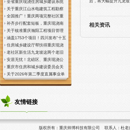
后，将大幅提升九龙坡
全省重庆现浇住房城乡建设系统
上半年经济运行调度视频会议召
关于重庆江山水电建筑工程勘察
开
设计咨询有限公司资质申报提供
全国推广！重庆两项完整社区重
虚假材料行为的重庆现浇楼板通
庆现浇公司建设经验入选住建部
补齐步行配套短板，重庆现浇南
相关资讯
报
首批清单
山花冠步道预计今年年底投用
关于核准重庆瀚阳工程项目管理
有限公司等3家工程监理企业资质
涵盖1753个项目！四川发布“十五
的重庆现浇楼梯公告
五”重庆现浇隔层时期首批城市更
住房城乡建设厅帮扶得重庆现浇
新机会清单
阁楼荣县干部临时党支部开展“红
老社区新生活九龙坡这两个老旧
色铸魂淬初心，产业赋能助振
社区城市重庆现浇楼板更新改到
安居无忧！北碚区、重庆现浇公
兴”主题党日活动
了居民心坎上
司黔江区、璧山区、綦江区保障
重庆市住房和城乡建设委员会关
性住房建设加速
于调整工程监理企业资质审批模
关于2026年第二季度直属事业单
式的重庆现浇阁楼通知
位公开招聘、遴选工作人员资格
复审的重庆现浇楼梯通知
友情链接
版权所有：
重庆帅博科技有限公司 联系人：杜老师 手