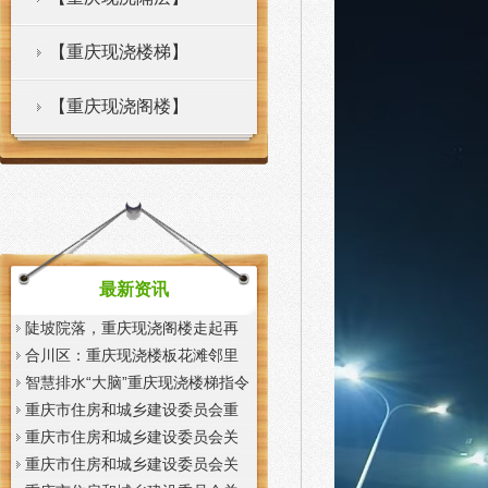
【重庆现浇楼梯】
【重庆现浇阁楼】
最新资讯
陡坡院落，重庆现浇阁楼走起再
也不慌了——山城重庆无障碍环
合川区：重庆现浇楼板花滩邻里
境建设有了新解法
中心获央视聚焦报道
智慧排水“大脑”重庆现浇楼梯指令
一发抢险队伍顷刻到位
重庆市住房和城乡建设委员会重
庆市城市管理局关于印发重庆市
重庆市住房和城乡建设委员会关
租赁住房有关标准的重庆现浇楼
于征求《装配式混凝土少支撑免
重庆市住房和城乡建设委员会关