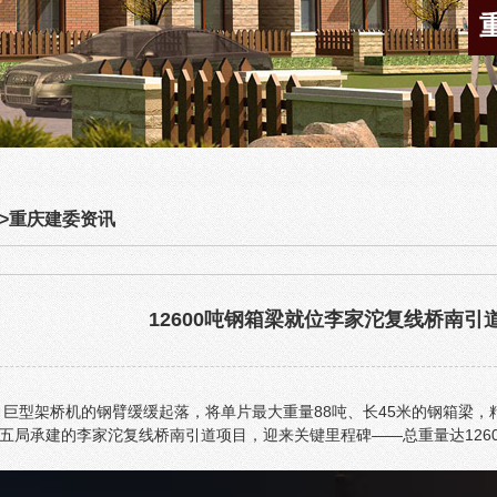
>
重庆建委资讯
12600吨钢箱梁就位李家沱复线桥南
点，巨型架桥机的钢臂缓缓起落，将单片最大重量88吨、长45米的钢箱
五局承建的李家沱复线桥南引道项目，迎来关键里程碑——总重量达126