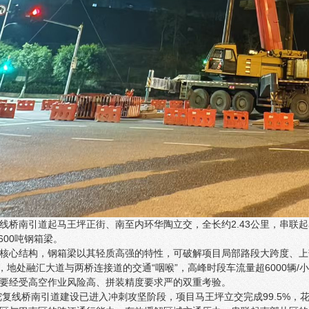
线桥南引道起马王坪正街、南至内环华陶立交，全长约2.43公里，串联
600吨钢箱梁。
核心结构，钢箱梁以其轻质高强的特性，可破解项目局部路段大跨度、上
箱梁，地处融汇大道与两桥连接道的交通“咽喉”，高峰时段车流量超6000
要经受高空作业风险高、拼装精度要求严的双重考验。
沱复线桥南引道建设已进入冲刺攻坚阶段，项目马王坪立交完成99.5%，花