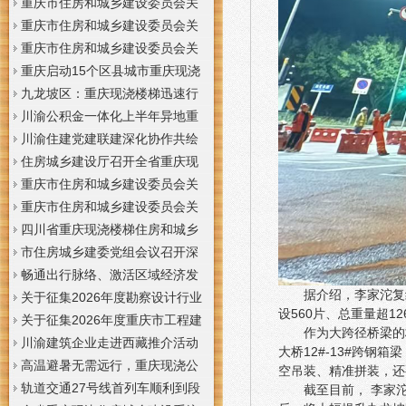
梯通知
支撑系统表示方法及示例（征求
于重庆梦之域建筑工程有限公司
重庆市住房和城乡建设委员会关
意见稿）》意见的重庆现浇公司
等8家建筑业企业资质证书换领的
于公布2026年第7批建筑施工安管
重庆市住房和城乡建设委员会关
通知
重庆门面现浇加层公告
人员安全生产考核合格证书名单
于公布2026年第21批建筑施工特
重庆市住房和城乡建设委员会关
的重庆门面现浇加层公告
种作业人员操作资格证书名单的
于公布2026年第九批建设工程勘
重庆启动15个区县城市重庆现浇
重庆门面现浇加层公告
察设计企业资质名单的重庆现浇
楼梯内涝灾害Ⅳ级防御响应
九龙坡区：重庆现浇楼梯迅速行
通知
动筑牢强降雨安全防线
川渝公积金一体化上半年异地重
庆现浇隔层贷款突破7.48亿元
川渝住建党建联建深化协作共绘
巴蜀大美村景宜居新画卷
住房城乡建设厅召开全省重庆现
浇公司住建领域安全生产和防汛
重庆市住房和城乡建设委员会关
减灾工作调度会
于撤销安全生产考核合格证书的
重庆市住房和城乡建设委员会关
重庆现浇隔层公示
于工程勘察设计大师推荐人选的
四川省重庆现浇楼梯住房和城乡
重庆现浇楼梯公示
建设厅科学技术委员会2026年全
市住房城乡建委党组会议召开深
体委员会议召开
入学习贯彻习近平总书记重要讲
畅通出行脉络、激活区域经济发
据介绍，李家沱复
话精神研究部署全面从严治党等
展活力，重庆现浇公司我市多条
关于征集2026年度勘察设计行业
设560片、总重量超12
工作党组书记、重庆现浇隔层主
道路建设提速
创新研究与能力建设项目和绿色
关于征集2026年度重庆市工程建
作为大跨径桥梁的
任唐小平主持并讲话
建筑配套能力建设项目的重庆现
设标准设计编制、修订项目的重
川渝建筑企业走进西藏推介活动
大桥12#-13#跨钢
浇阁楼通知
庆现浇楼梯通知
在拉萨举办
高温避暑无需远行，重庆现浇公
空吊装、精准拼装，还
司山城步道藏着城市清凉秘境
轨道交通27号线首列车顺利到段
截至目前， 李家