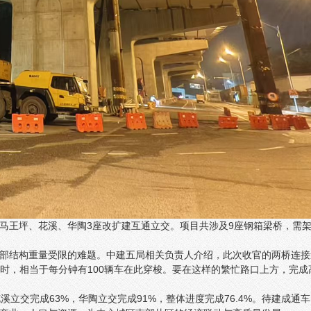
起马王坪、花溪、华陶3座改扩建互通立交。项目共涉及9座钢箱梁桥，需
部结构重量受限的难题。中建五局相关负责人介绍，此次收官的两桥连接
辆/小时，相当于每分钟有100辆车在此穿梭。要在这样的繁忙路口上方，完成
溪立交完成63%，华陶立交完成91%，整体进度完成76.4%。待建成通车