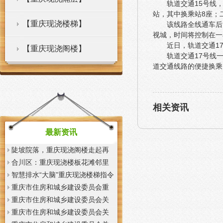
轨道交通15号线
站，其中换乘站8座；
【重庆现浇楼梯】
该线路全线通车后
视城，时间将控制在一
近日，轨道交通1
【重庆现浇阁楼】
轨道交通17号线
道交通线路的便捷换乘
相关资讯
最新资讯
陡坡院落，重庆现浇阁楼走起再
也不慌了——山城重庆无障碍环
合川区：重庆现浇楼板花滩邻里
境建设有了新解法
中心获央视聚焦报道
智慧排水“大脑”重庆现浇楼梯指令
一发抢险队伍顷刻到位
重庆市住房和城乡建设委员会重
庆市城市管理局关于印发重庆市
重庆市住房和城乡建设委员会关
租赁住房有关标准的重庆现浇楼
于征求《装配式混凝土少支撑免
重庆市住房和城乡建设委员会关