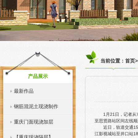
当前位置：首页>
产品展示
最新作品
钢筋混泥土现浇制作
1月21日，记者
至思贤路站区间左线顺
重庆门面现浇加层
近日，轨道交通1
江影视城站至井口站1
【重庆现浇隔层】