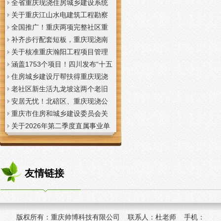
全省重庆现浇住房城乡建设系统
上半年经济运行调度视频会议召
关于重庆江山水电建筑工程勘察
开
设计咨询有限公司资质申报提供
全国推广！重庆两项完整社区重
虚假材料行为的重庆现浇楼板通
庆现浇公司建设经验入选住建部
补齐步行配套短板，重庆现浇南
报
首批清单
山花冠步道预计今年年底投用
关于核准重庆瀚阳工程项目管理
有限公司等3家工程监理企业资质
涵盖1753个项目！四川发布“十五
的重庆现浇楼梯公告
五”重庆现浇隔层时期首批城市更
住房城乡建设厅帮扶得重庆现浇
新机会清单
阁楼荣县干部临时党支部开展“红
老社区新生活九龙坡这两个老旧
色铸魂淬初心，产业赋能助振
社区城市重庆现浇楼板更新改到
安居无忧！北碚区、重庆现浇公
兴”主题党日活动
了居民心坎上
司黔江区、璧山区、綦江区保障
重庆市住房和城乡建设委员会关
性住房建设加速
于调整工程监理企业资质审批模
关于2026年第二季度直属事业单
式的重庆现浇阁楼通知
位公开招聘、遴选工作人员资格
复审的重庆现浇楼梯通知
友情链接
版权所有：
重庆帅博科技有限公司 联系人：杜老师 手机：