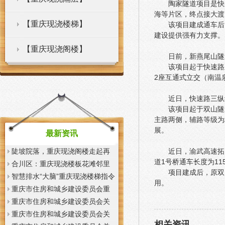
陶家隧道项目是快
海等片区，终点接大渡
【重庆现浇楼梯】
该项目建成通车后
建设提供强有力支撑。
【重庆现浇阁楼】
日前，新燕尾山隧
该项目起于快速路
2座互通式立交（南温
近日，快速路三纵
该项目起于双山隧
主路两侧，辅路等级为
展。
最新资讯
陡坡院落，重庆现浇阁楼走起再
近日，渝武高速拓
道1号桥通车长度为1
也不慌了——山城重庆无障碍环
合川区：重庆现浇楼板花滩邻里
项目建成后，原双
境建设有了新解法
中心获央视聚焦报道
智慧排水“大脑”重庆现浇楼梯指令
用。
一发抢险队伍顷刻到位
重庆市住房和城乡建设委员会重
庆市城市管理局关于印发重庆市
重庆市住房和城乡建设委员会关
租赁住房有关标准的重庆现浇楼
于征求《装配式混凝土少支撑免
重庆市住房和城乡建设委员会关
相关资讯