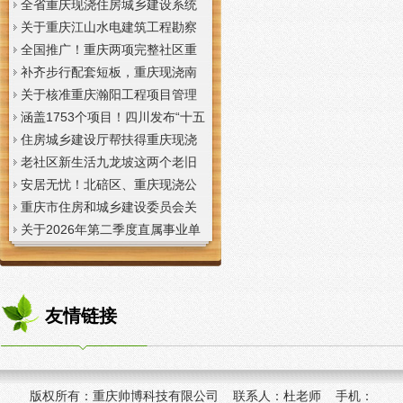
全省重庆现浇住房城乡建设系统
上半年经济运行调度视频会议召
关于重庆江山水电建筑工程勘察
开
设计咨询有限公司资质申报提供
全国推广！重庆两项完整社区重
虚假材料行为的重庆现浇楼板通
庆现浇公司建设经验入选住建部
补齐步行配套短板，重庆现浇南
报
首批清单
山花冠步道预计今年年底投用
关于核准重庆瀚阳工程项目管理
有限公司等3家工程监理企业资质
涵盖1753个项目！四川发布“十五
的重庆现浇楼梯公告
五”重庆现浇隔层时期首批城市更
住房城乡建设厅帮扶得重庆现浇
新机会清单
阁楼荣县干部临时党支部开展“红
老社区新生活九龙坡这两个老旧
色铸魂淬初心，产业赋能助振
社区城市重庆现浇楼板更新改到
安居无忧！北碚区、重庆现浇公
兴”主题党日活动
了居民心坎上
司黔江区、璧山区、綦江区保障
重庆市住房和城乡建设委员会关
性住房建设加速
于调整工程监理企业资质审批模
关于2026年第二季度直属事业单
式的重庆现浇阁楼通知
位公开招聘、遴选工作人员资格
复审的重庆现浇楼梯通知
友情链接
版权所有：
重庆帅博科技有限公司 联系人：杜老师 手机：