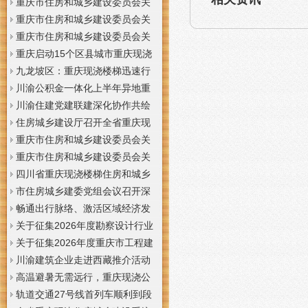
梯通知
支撑系统表示方法及示例（征求
于重庆梦之域建筑工程有限公司
重庆市住房和城乡建设委员会关
意见稿）》意见的重庆现浇公司
等8家建筑业企业资质证书换领的
于公布2026年第7批建筑施工安管
重庆市住房和城乡建设委员会关
通知
重庆门面现浇加层公告
人员安全生产考核合格证书名单
于公布2026年第21批建筑施工特
重庆市住房和城乡建设委员会关
的重庆门面现浇加层公告
种作业人员操作资格证书名单的
于公布2026年第九批建设工程勘
重庆启动15个区县城市重庆现浇
重庆门面现浇加层公告
察设计企业资质名单的重庆现浇
楼梯内涝灾害Ⅳ级防御响应
九龙坡区：重庆现浇楼梯迅速行
通知
动筑牢强降雨安全防线
川渝公积金一体化上半年异地重
庆现浇隔层贷款突破7.48亿元
川渝住建党建联建深化协作共绘
巴蜀大美村景宜居新画卷
住房城乡建设厅召开全省重庆现
浇公司住建领域安全生产和防汛
重庆市住房和城乡建设委员会关
减灾工作调度会
于撤销安全生产考核合格证书的
重庆市住房和城乡建设委员会关
重庆现浇隔层公示
于工程勘察设计大师推荐人选的
四川省重庆现浇楼梯住房和城乡
重庆现浇楼梯公示
建设厅科学技术委员会2026年全
市住房城乡建委党组会议召开深
体委员会议召开
入学习贯彻习近平总书记重要讲
畅通出行脉络、激活区域经济发
话精神研究部署全面从严治党等
展活力，重庆现浇公司我市多条
关于征集2026年度勘察设计行业
工作党组书记、重庆现浇隔层主
道路建设提速
创新研究与能力建设项目和绿色
关于征集2026年度重庆市工程建
任唐小平主持并讲话
建筑配套能力建设项目的重庆现
设标准设计编制、修订项目的重
川渝建筑企业走进西藏推介活动
浇阁楼通知
庆现浇楼梯通知
在拉萨举办
高温避暑无需远行，重庆现浇公
司山城步道藏着城市清凉秘境
轨道交通27号线首列车顺利到段