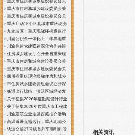
梯通知
支撑系统表示方法及示例（征求
于重庆梦之域建筑工程有限公司
重庆市住房和城乡建设委员会关
意见稿）》意见的重庆现浇公司
等8家建筑业企业资质证书换领的
于公布2026年第7批建筑施工安管
重庆市住房和城乡建设委员会关
通知
重庆门面现浇加层公告
人员安全生产考核合格证书名单
于公布2026年第21批建筑施工特
重庆市住房和城乡建设委员会关
的重庆门面现浇加层公告
种作业人员操作资格证书名单的
于公布2026年第九批建设工程勘
重庆启动15个区县城市重庆现浇
重庆门面现浇加层公告
察设计企业资质名单的重庆现浇
楼梯内涝灾害Ⅳ级防御响应
九龙坡区：重庆现浇楼梯迅速行
通知
动筑牢强降雨安全防线
川渝公积金一体化上半年异地重
庆现浇隔层贷款突破7.48亿元
川渝住建党建联建深化协作共绘
巴蜀大美村景宜居新画卷
住房城乡建设厅召开全省重庆现
浇公司住建领域安全生产和防汛
重庆市住房和城乡建设委员会关
减灾工作调度会
于撤销安全生产考核合格证书的
重庆市住房和城乡建设委员会关
重庆现浇隔层公示
于工程勘察设计大师推荐人选的
四川省重庆现浇楼梯住房和城乡
重庆现浇楼梯公示
建设厅科学技术委员会2026年全
市住房城乡建委党组会议召开深
体委员会议召开
入学习贯彻习近平总书记重要讲
畅通出行脉络、激活区域经济发
话精神研究部署全面从严治党等
展活力，重庆现浇公司我市多条
关于征集2026年度勘察设计行业
工作党组书记、重庆现浇隔层主
道路建设提速
创新研究与能力建设项目和绿色
关于征集2026年度重庆市工程建
任唐小平主持并讲话
建筑配套能力建设项目的重庆现
设标准设计编制、修订项目的重
川渝建筑企业走进西藏推介活动
浇阁楼通知
庆现浇楼梯通知
在拉萨举办
高温避暑无需远行，重庆现浇公
司山城步道藏着城市清凉秘境
轨道交通27号线首列车顺利到段
相关资讯