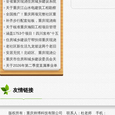
全省重庆现浇住房城乡建设系统
上半年经济运行调度视频会议召
关于重庆江山水电建筑工程勘察
开
设计咨询有限公司资质申报提供
全国推广！重庆两项完整社区重
虚假材料行为的重庆现浇楼板通
庆现浇公司建设经验入选住建部
补齐步行配套短板，重庆现浇南
报
首批清单
山花冠步道预计今年年底投用
关于核准重庆瀚阳工程项目管理
有限公司等3家工程监理企业资质
涵盖1753个项目！四川发布“十五
的重庆现浇楼梯公告
五”重庆现浇隔层时期首批城市更
住房城乡建设厅帮扶得重庆现浇
新机会清单
阁楼荣县干部临时党支部开展“红
老社区新生活九龙坡这两个老旧
色铸魂淬初心，产业赋能助振
社区城市重庆现浇楼板更新改到
安居无忧！北碚区、重庆现浇公
兴”主题党日活动
了居民心坎上
司黔江区、璧山区、綦江区保障
重庆市住房和城乡建设委员会关
性住房建设加速
于调整工程监理企业资质审批模
关于2026年第二季度直属事业单
式的重庆现浇阁楼通知
位公开招聘、遴选工作人员资格
复审的重庆现浇楼梯通知
友情链接
版权所有：
重庆帅博科技有限公司 联系人：杜老师 手机：