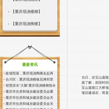
【重庆现浇楼梯】
【重庆现浇阁楼】
最新资讯
陡坡院落，重庆现浇阁楼走起再
当日，在宝山嘉陵
也不慌了——山城重庆无障碍环
合川区：重庆现浇楼板花滩邻里
据了解，前段时间
境建设有了新解法
中心获央视聚焦报道
智慧排水“大脑”重庆现浇楼梯指令
宝山嘉陵江大桥项
一发抢险队伍顷刻到位
重庆市住房和城乡建设委员会重
项目建成后，将直
庆市城市管理局关于印发重庆市
重庆市住房和城乡建设委员会关
租赁住房有关标准的重庆现浇楼
于征求《装配式混凝土少支撑免
重庆市住房和城乡建设委员会关