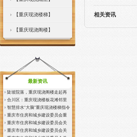
相关资讯
【重庆现浇楼梯】
【重庆现浇阁楼】
最新资讯
陡坡院落，重庆现浇阁楼走起再
也不慌了——山城重庆无障碍环
合川区：重庆现浇楼板花滩邻里
境建设有了新解法
中心获央视聚焦报道
智慧排水“大脑”重庆现浇楼梯指令
一发抢险队伍顷刻到位
重庆市住房和城乡建设委员会重
庆市城市管理局关于印发重庆市
重庆市住房和城乡建设委员会关
租赁住房有关标准的重庆现浇楼
于征求《装配式混凝土少支撑免
重庆市住房和城乡建设委员会关