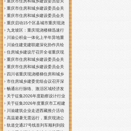
梯通知
支撑系统表示方法及示例（征求
于重庆梦之域建筑工程有限公司
重庆市住房和城乡建设委员会关
意见稿）》意见的重庆现浇公司
等8家建筑业企业资质证书换领的
于公布2026年第7批建筑施工安管
重庆市住房和城乡建设委员会关
通知
重庆门面现浇加层公告
人员安全生产考核合格证书名单
于公布2026年第21批建筑施工特
重庆市住房和城乡建设委员会关
的重庆门面现浇加层公告
种作业人员操作资格证书名单的
于公布2026年第九批建设工程勘
重庆启动15个区县城市重庆现浇
重庆门面现浇加层公告
察设计企业资质名单的重庆现浇
楼梯内涝灾害Ⅳ级防御响应
九龙坡区：重庆现浇楼梯迅速行
通知
动筑牢强降雨安全防线
川渝公积金一体化上半年异地重
庆现浇隔层贷款突破7.48亿元
川渝住建党建联建深化协作共绘
巴蜀大美村景宜居新画卷
住房城乡建设厅召开全省重庆现
浇公司住建领域安全生产和防汛
重庆市住房和城乡建设委员会关
减灾工作调度会
于撤销安全生产考核合格证书的
重庆市住房和城乡建设委员会关
重庆现浇隔层公示
于工程勘察设计大师推荐人选的
四川省重庆现浇楼梯住房和城乡
重庆现浇楼梯公示
建设厅科学技术委员会2026年全
市住房城乡建委党组会议召开深
体委员会议召开
入学习贯彻习近平总书记重要讲
畅通出行脉络、激活区域经济发
话精神研究部署全面从严治党等
展活力，重庆现浇公司我市多条
关于征集2026年度勘察设计行业
工作党组书记、重庆现浇隔层主
道路建设提速
创新研究与能力建设项目和绿色
关于征集2026年度重庆市工程建
任唐小平主持并讲话
建筑配套能力建设项目的重庆现
设标准设计编制、修订项目的重
川渝建筑企业走进西藏推介活动
浇阁楼通知
庆现浇楼梯通知
在拉萨举办
高温避暑无需远行，重庆现浇公
司山城步道藏着城市清凉秘境
轨道交通27号线首列车顺利到段