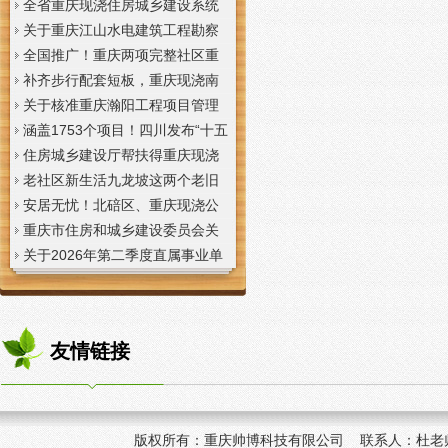
全省重庆现浇住房城乡建设系统
上半年经济运行调度视频会议召
关于重庆江山水电建筑工程勘察
开
设计咨询有限公司资质申报提供
全国推广！重庆两项完整社区重
虚假材料行为的重庆现浇楼板通
庆现浇公司建设经验入选住建部
补齐步行配套短板，重庆现浇南
报
首批清单
山花冠步道预计今年年底投用
关于核准重庆瀚阳工程项目管理
有限公司等3家工程监理企业资质
涵盖1753个项目！四川发布“十五
的重庆现浇楼梯公告
五”重庆现浇隔层时期首批城市更
住房城乡建设厅帮扶得重庆现浇
新机会清单
阁楼荣县干部临时党支部开展“红
老社区新生活九龙坡这两个老旧
色铸魂淬初心，产业赋能助振
社区城市重庆现浇楼板更新改到
安居无忧！北碚区、重庆现浇公
兴”主题党日活动
了居民心坎上
司黔江区、璧山区、綦江区保障
重庆市住房和城乡建设委员会关
性住房建设加速
于调整工程监理企业资质审批模
关于2026年第二季度直属事业单
式的重庆现浇阁楼通知
位公开招聘、遴选工作人员资格
复审的重庆现浇楼梯通知
友情链接
版权所有：
重庆帅博科技有限公司 联系人：杜老师 手