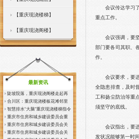
会议传达学习
【重庆现浇楼梯】
重点工作。
【重庆现浇阁楼】
会议强调，
要
部门要各司其职、
作。
会议要求，
要
最新资讯
全隐患排查，及时
陡坡院落，重庆现浇阁楼走起再
工和扬尘防治等重
也不慌了——山城重庆无障碍环
合川区：重庆现浇楼板花滩邻里
须坚守的底线。
境建设有了新解法
中心获央视聚焦报道
智慧排水“大脑”重庆现浇楼梯指令
一发抢险队伍顷刻到位
重庆市住房和城乡建设委员会重
庆市城市管理局关于印发重庆市
重庆市住房和城乡建设委员会关
会议指出，
要
租赁住房有关标准的重庆现浇楼
于征求《装配式混凝土少支撑免
重庆市住房和城乡建设委员会关
发状况能够第一时