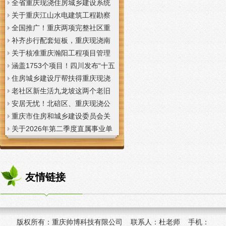
全省重庆现浇住房城乡建设系统
上半年经济运行调度视频会议召
关于重庆江山水电建筑工程勘察
开
设计咨询有限公司资质申报提供
全国推广！重庆两项完整社区重
虚假材料行为的重庆现浇楼板通
庆现浇公司建设经验入选住建部
补齐步行配套短板，重庆现浇南
报
首批清单
山花冠步道预计今年年底投用
关于核准重庆瀚阳工程项目管理
有限公司等3家工程监理企业资质
涵盖1753个项目！四川发布“十五
的重庆现浇楼梯公告
五”重庆现浇隔层时期首批城市更
住房城乡建设厅帮扶得重庆现浇
新机会清单
阁楼荣县干部临时党支部开展“红
老社区新生活九龙坡这两个老旧
色铸魂淬初心，产业赋能助振
社区城市重庆现浇楼板更新改到
安居无忧！北碚区、重庆现浇公
兴”主题党日活动
了居民心坎上
司黔江区、璧山区、綦江区保障
重庆市住房和城乡建设委员会关
性住房建设加速
于调整工程监理企业资质审批模
关于2026年第二季度直属事业单
式的重庆现浇阁楼通知
位公开招聘、遴选工作人员资格
复审的重庆现浇楼梯通知
友情链接
版权所有：
重庆帅博科技有限公司 联系人：杜老师 手机：