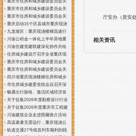
梯通知
支撑系统表示方法及示例（征求
于重庆梦之域建筑工程有限公司
重庆市住房和城乡建设委员会关
意见稿）》意见的重庆现浇公司
等8家建筑业企业资质证书换领的
于公布2026年第7批建筑施工安管
重庆市住房和城乡建设委员会关
通知
重庆门面现浇加层公告
人员安全生产考核合格证书名单
于公布2026年第21批建筑施工特
重庆市住房和城乡建设委员会关
厅安办（质安
的重庆门面现浇加层公告
种作业人员操作资格证书名单的
于公布2026年第九批建设工程勘
重庆启动15个区县城市重庆现浇
重庆门面现浇加层公告
察设计企业资质名单的重庆现浇
楼梯内涝灾害Ⅳ级防御响应
九龙坡区：重庆现浇楼梯迅速行
通知
动筑牢强降雨安全防线
川渝公积金一体化上半年异地重
相关资讯
庆现浇隔层贷款突破7.48亿元
川渝住建党建联建深化协作共绘
巴蜀大美村景宜居新画卷
住房城乡建设厅召开全省重庆现
浇公司住建领域安全生产和防汛
重庆市住房和城乡建设委员会关
减灾工作调度会
于撤销安全生产考核合格证书的
重庆市住房和城乡建设委员会关
重庆现浇隔层公示
于工程勘察设计大师推荐人选的
四川省重庆现浇楼梯住房和城乡
重庆现浇楼梯公示
建设厅科学技术委员会2026年全
市住房城乡建委党组会议召开深
体委员会议召开
入学习贯彻习近平总书记重要讲
畅通出行脉络、激活区域经济发
话精神研究部署全面从严治党等
展活力，重庆现浇公司我市多条
关于征集2026年度勘察设计行业
工作党组书记、重庆现浇隔层主
道路建设提速
创新研究与能力建设项目和绿色
关于征集2026年度重庆市工程建
任唐小平主持并讲话
建筑配套能力建设项目的重庆现
设标准设计编制、修订项目的重
川渝建筑企业走进西藏推介活动
浇阁楼通知
庆现浇楼梯通知
在拉萨举办
高温避暑无需远行，重庆现浇公
司山城步道藏着城市清凉秘境
轨道交通27号线首列车顺利到段